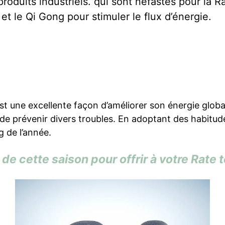
roduits industriels. qui sont néfastes pour la R
 et le Qi Gong pour stimuler le flux d’énergie.
st une excellente façon d’améliorer son énergie glob
de prévenir divers troubles. En adoptant des habitud
g de l’année.
de cette saison pour offrir à votre Rate t